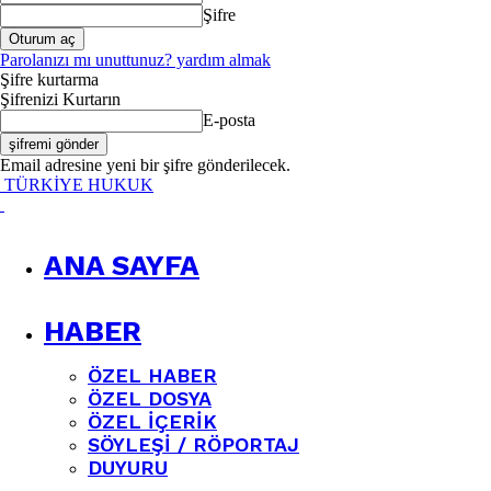
Şifre
Parolanızı mı unuttunuz? yardım almak
Şifre kurtarma
Şifrenizi Kurtarın
E-posta
Email adresine yeni bir şifre gönderilecek.
TÜRKİYE HUKUK
ANA SAYFA
HABER
ÖZEL HABER
ÖZEL DOSYA
ÖZEL İÇERIK
SÖYLEŞI / RÖPORTAJ
DUYURU