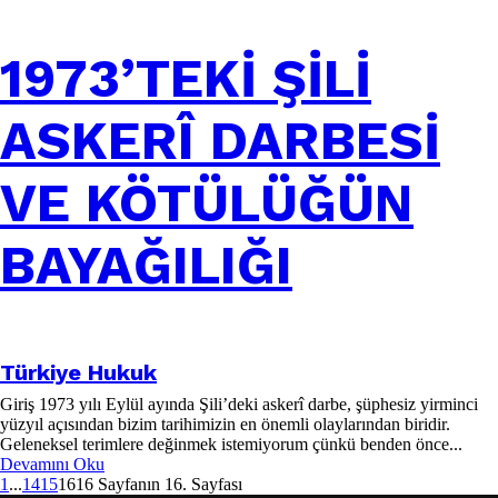
1973’TEKİ ŞİLİ
ASKERÎ DARBESİ
VE KÖTÜLÜĞÜN
BAYAĞILIĞI
Türkiye Hukuk
Giriş 1973 yılı Eylül ayında Şili’deki askerî darbe, şüphesiz yirminci
yüzyıl açısından bizim tarihimizin en önemli olaylarından biridir.
Geleneksel terimlere değinmek istemiyorum çünkü benden önce...
Devamını Oku
1
...
14
15
16
16 Sayfanın 16. Sayfası