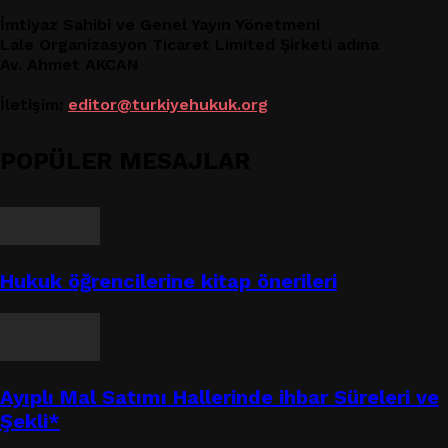
İmtiyaz Sahibi ve Genel Yayın Yönetmeni
Lale Organizasyon Ticaret Limited Şirketi adına
Av. Ahmet AKCAN
İletişim:
editor@turkiyehukuk.org
POPÜLER MESAJLAR
Hukuk öğrencilerine kitap önerileri
Ayıplı Mal Satımı Hallerinde ihbar Süreleri ve
Şekli*