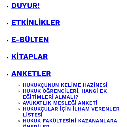
DUYUR!
ETKINLIKLER
E-BÜLTEN
KITAPLAR
ANKETLER
HUKUKÇUNUN KELIME HAZINESI
HUKUK ÖĞRENCILERI, HANGI EK
EĞITIMLERI ALMALI?
AVUKATLIK MESLEĞI ANKETI
HUKUKÇULAR IÇIN İLHAM VERENLER
LISTESI
HUKUK FAKÜLTESINI KAZANANLARA
ÖNERILER