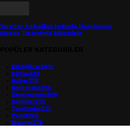
Yargıtay İçtihatları Işığında Uyuşturucu
Madde Ticaretiyle Mücadele
POPÜLER KATEGORİLER
Etkinlikler
2010
Eğitim
418
Haber
376
Konferans
324
Sempozyum
306
Seminer
255
Tanıtımlar
237
Panel
204
Manşet
176