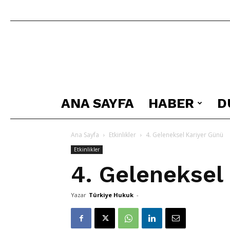
ANA SAYFA
HABER
D
Ana Sayfa
Etkinlikler
4. Geleneksel Kariyer Günü
Etkinlikler
4. Geleneksel
Yazar
Türkiye Hukuk
-