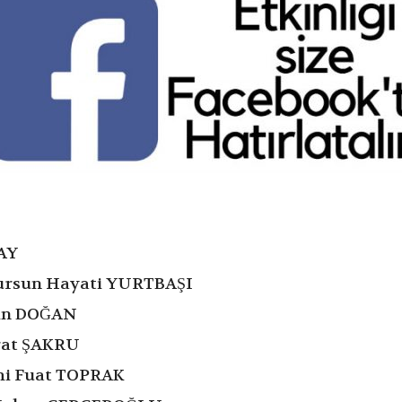
NAY
Dursun Hayati YURTBAŞI
hin DOĞAN
rat ŞAKRU
mi Fuat TOPRAK