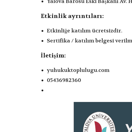
Yalova Barosu Eski Başkanı A
Etkinlik ayrıntıları:
Etkinliğe katılım ücretsizdir.
Sertifika / katılım belgesi veril
İletişim:
yuhukuktoplulugu.com
05436982360