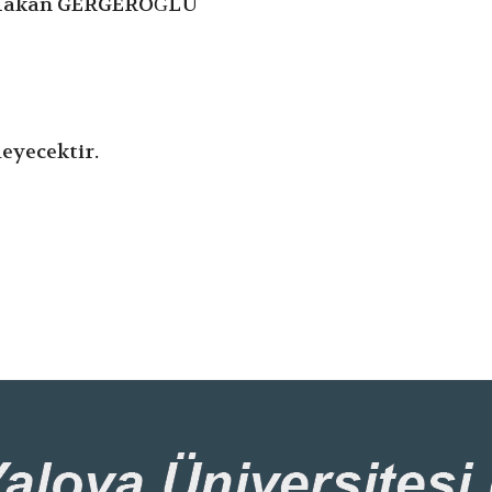
v. Hakan GERGEROĞLU
meyecektir.