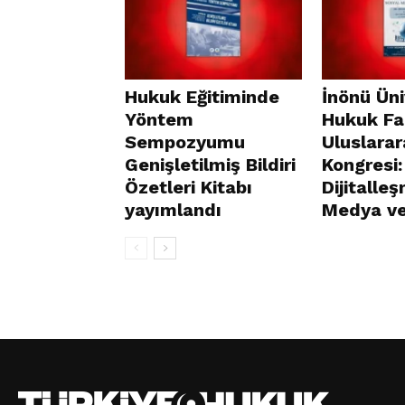
Hukuk Eğitiminde
İnönü Üni
Yöntem
Hukuk Fak
Sempozyumu
Uluslara
Genişletilmiş Bildiri
Kongresi:
Özetleri Kitabı
Dijitalle
yayımlandı
Medya v