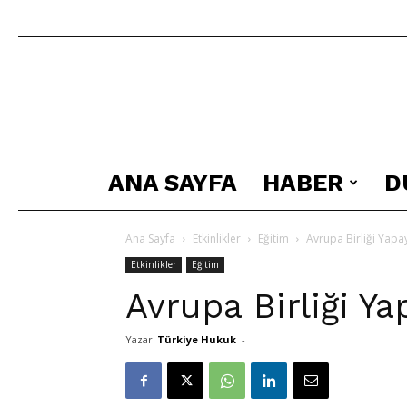
ANA SAYFA
HABER
D
Ana Sayfa
Etkinlikler
Eğitim
Avrupa Birliği Yapa
Etkinlikler
Eğitim
Avrupa Birliği Y
Yazar
Türkiye Hukuk
-