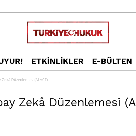
UYUR!
ETKINLIKLER
E-BÜLTEN
TÜRKİYE
y Zekâ Düzenlemesi (AI ACT)
apay Zekâ Düzenlemesi (A
HUKUK