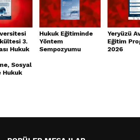
versitesi
Hukuk Eğitiminde
Yeryüzü A
ültesi 3.
Yöntem
Eğitim Pr
rası Hukuk
Sempozyumu
2026
şme, Sosyal
e Hukuk