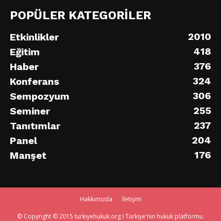
POPÜLER KATEGORİLER
2010
Etkinlikler
418
Eğitim
376
Haber
324
Konferans
306
Sempozyum
255
Seminer
237
Tanıtımlar
204
Panel
176
Manşet
Hakkımızda
İletişim
© Copyright © 2015 turkiyehukuk.org I Türkiye'nin hukuk platformu.