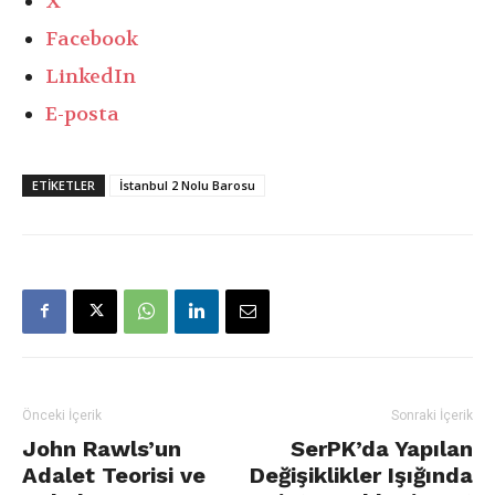
X
Facebook
LinkedIn
E-posta
ETIKETLER
İstanbul 2 Nolu Barosu
Önceki İçerik
Sonraki İçerik
John Rawls’un
SerPK’da Yapılan
Adalet Teorisi ve
Değişiklikler Işığında