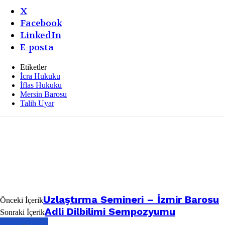
X
Facebook
LinkedIn
E-posta
Etiketler
İcra Hukuku
İflas Hukuku
Mersin Barosu
Talih Uyar
Uzlaştırma Semineri – İzmir Barosu
Önceki İçerik
Adli Dilbilimi Sempozyumu
Sonraki İçerik