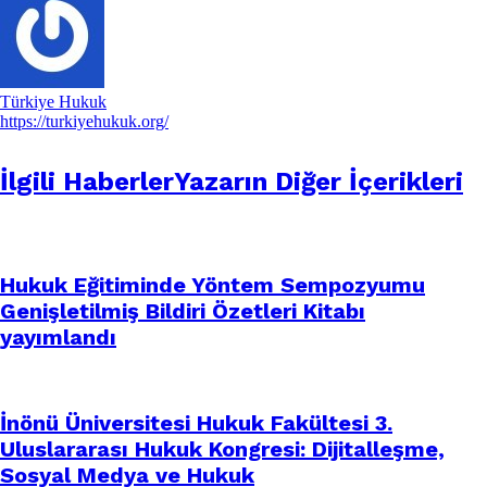
Türkiye Hukuk
https://turkiyehukuk.org/
İlgili Haberler
Yazarın Diğer İçerikleri
Hukuk Eğitiminde Yöntem Sempozyumu
Genişletilmiş Bildiri Özetleri Kitabı
yayımlandı
İnönü Üniversitesi Hukuk Fakültesi 3.
Uluslararası Hukuk Kongresi: Dijitalleşme,
Sosyal Medya ve Hukuk