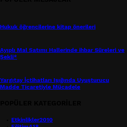
Hukuk öğrencilerine kitap önerileri
Ayıplı Mal Satımı Hallerinde ihbar Süreleri ve
Şekli*
Yargıtay İçtihatları Işığında Uyuşturucu
Madde Ticaretiyle Mücadele
POPÜLER KATEGORİLER
Etkinlikler
2010
Eğitim
418