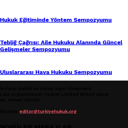
Hukuk Eğitiminde Yöntem Sempozyumu
Tebliğ Çağrısı: Aile Hukuku Alanında Güncel
Gelişmeler Sempozyumu
Uluslararası Hava Hukuku Sempozyumu
İmtiyaz Sahibi ve Genel Yayın Yönetmeni
Lale Organizasyon Ticaret Limited Şirketi adına
Av. Ahmet AKCAN
İletişim:
editor@turkiyehukuk.org
POPÜLER MESAJLAR