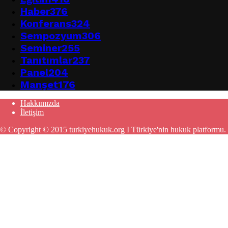
Haber
376
Konferans
324
Sempozyum
306
Seminer
255
Tanıtımlar
237
Panel
204
Manşet
176
Hakkımızda
İletişim
© Copyright © 2015 turkiyehukuk.org I Türkiye'nin hukuk platformu.