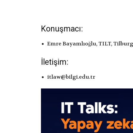
Konuşmacı:
Emre Bayamlıoğlu, TILT, Tilburg
İletişim:
itlaw@bilgi.edu.tr