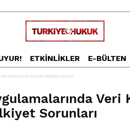
UYUR!
ETKINLIKLER
E-BÜLTEN
TÜRKİYE
ri Kullanımı ve Olası Fikri Mülkiyet Sorunları
gulamalarında Veri K
HUKUK
lkiyet Sorunları