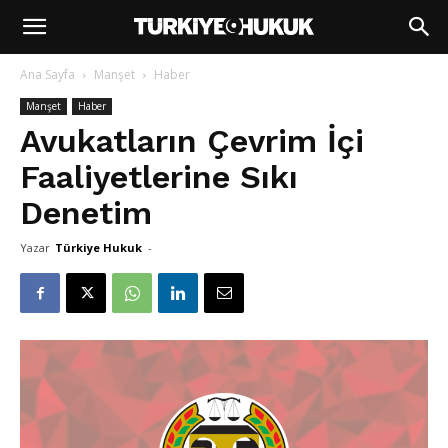
Ana Sayfa
Manşet
Haber
Manşet
Haber
Avukatların Çevrim İçi
Faaliyetlerine Sıkı
Denetim
Yazar
Türkiye Hukuk
-